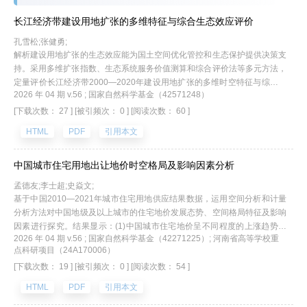
长江经济带建设用地扩张的多维特征与综合生态效应评价
孔雪松;张健勇;
解析建设用地扩张的生态效应能为国土空间优化管控和生态保护提供决策支
持。采用多维扩张指数、生态系统服务价值测算和综合评价法等多元方法，
定量评价长江经济带2000—2020年建设用地扩张的多维时空特征与综合生
2026 年 04 期 v.56 ; 国家自然科学基金（42571248）
态效应。结果表明：(1)研究期内长江经济带建设用地扩张态势明显，规模
增长91.55%,其中近九成源于耕地转用，形成了以长三角、长江中游、成渝
[下载次数： 27 ]
[被引频次： 0 ]
[阅读次数： 60 ]
城市群为主的沿江高密度发展廊道；(2)综合扩张水平呈现出西升东降、中
HTML
PDF
引用本文
部崛起的时空演变特征，但受开发适宜度以及东部虹吸效应的影响，建设用
地分布和扩张水平始终呈现出东高西低的空间失衡特征；(3)建设用地扩张
产生了明显的生态效应，直接导致长江经济带生态用地和生态系统服务价值
中国城市住宅用地出让地价时空格局及影响因素分析
大量流失，间接导致人类足迹扰动压力和碳排放量的显著提升；(4)基于建
孟德友;李士超;史焱文;
设用地综合扩张指数与综合生态效应指数，开展二维“扩张-生态”分类，识别
基于中国2010—2021年城市住宅用地供应结果数据，运用空间分析和计量
了中压均衡型、弱压稳态型、强压退化型与弱压敏感型四类主导类型。长江
分析方法对中国地级及以上城市的住宅地价发展态势、空间格局特征及影响
经济带建设用地扩张对生态环境造成了显著的干扰，亟需构建区域发展与生
因素进行探究。结果显示：(1)中国城市住宅地价呈不同程度的上涨趋势，
态保护的协同管控机制，优化国土空间开发格局，统筹生态安全与高质量发
2026 年 04 期 v.56 ; 国家自然科学基金（42271225）; 河南省高等学校重
城市间的地价差异不断拉大，且表现出明显的阶段性变化特征；(2)中国城
展。
点科研项目（24A170006）
市住宅地价存在显著的空间分异和空间集聚特征，城市住宅地价东部高于西
[下载次数： 19 ]
[被引频次： 0 ]
[阅读次数： 54 ]
部，直辖市>副省级城市>省会城市>地级市>其他地级行政单元，城市群高
于非城市群，高住宅地价城市在长三角地区集聚连片；(3)住宅地价是城市
HTML
PDF
引用本文
经济、社会、人口、公共设施和房地产投资等因素综合作用的结果，各因素