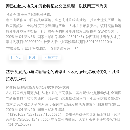
对本城市和邻接城市的直接效应和间接效应的作用方向和作用程度不同而使
秦巴山区人地关系演化特征及交互机理：以陕南三市为例
城市住宅地价呈现出显著的空间异质性。该研究有助于识别中国城市住宅地
价的空间分布规律，揭示地价因素对住宅地价的影响及差别，为各城市因城
张欣蓉;董玉玉;刘彦随;员学锋;
施策、制定差异化调控政策提供参考。
秦巴山区作为中国的战略要地、生态高地和经济洼地，其水土流失严重、地
质灾害频发、土地过度开发等问题严重，人地关系矛盾突出。该研究借助遥
感和地理空间等数据，利用耦合协调度和地理加权回归模型(GWR)等方法，
2026 年 04 期 v.56 ; 国家自然科学基金(42501245); 陕西省科协青年人才托
探究陕南秦巴山区人地关系的时空演变规律，揭示其交互作用机理。结果表
举计划项目(20260709); 长安大学中央高校基金项目(300102355504)
明：2000—2020年陕南秦巴山区人口呈现往中心城区集聚的特征，98%区
[下载次数： 83 ]
[被引频次： 0 ]
[阅读次数： 35 ]
2
域植被覆盖呈增加趋势，耕地面积缩减了4 103.06 km
,主要转移为林地、
建设用地和草地。60%以上区域人类活动为低强度等级，而70%以上区域自
HTML
PDF
引用本文
然环境为好和极好等级。人地系统耦合度和协调度均呈现河谷盆地及中心城
区高，南北起伏山区低的分布格局，低度耦合和严重失调面积呈扩张趋势，
基于发展活力与点轴理论的岩溶山区农村居民点布局优化：以撒
而较高耦合和濒临失调面积呈缩减趋势。人地关系交互作用存在明显的时间
拉溪镇为例
动态性和空间异质性，自然指标与耕地面积占比的相关程度逐年减轻，而与
建设用地面积占比的相关程度逐年增强。仅产水量和气温在70%以上区域对
孙建伟;陈晓剑;杨芳琴;邓玲玲;罗静;崔家兴;
人类活动强度影响为正向，其余人地系统交互作用均在50%以上区域为负向
农村居民点是研究乡村人地关系的空间载体，其布局优化是推动乡村全面振
效应。研究结果可为陕南地区生态保护与经济高质量发展提供决策支持。
兴的重要抓手和实现途径。以岩溶山区典型镇域毕节市七星关区撒拉溪镇的
农村居民点图斑为研究对象，探讨增长极(发展活力集聚区)和发展轴(道路)
2026 年 04 期 v.56 ; 国家自然科学基金
对农村居民点空间布局的影响。结果表明：(1)撒拉溪镇农村居民点的发展
（42361028,42271228,41961031）; 贵州省基础研究计划面上项目（黔科
活力空间分布差异较大，总体呈现以撒拉社区、冲锋村、水浸沟村、双龙
合基础MS[2026]424）; 2024年度贵州省教育厅人文社会科学研究专项项目
村、龙场村和戈座村为主的分布态势；(2)撒拉溪镇农村居民点可划分为城
（24RWZX007）
乡融合、集聚发展、搬迁撤并、整治提升4类优化类型；(3)撒拉溪镇农村居