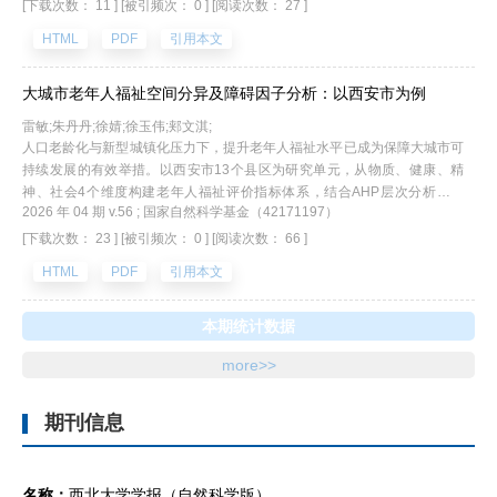
[下载次数： 11 ]
[被引频次： 0 ]
[阅读次数： 27 ]
民点可确定为经济中心区、乡村重构区、搬迁合并区、次级中心区4大优化
区域。研究通过不同优化类型的空间指引和整合，可为岩溶山区镇域农村居
HTML
PDF
引用本文
民点的科学布局提供参考依据。
大城市老年人福祉空间分异及障碍因子分析：以西安市为例
雷敏;朱丹丹;徐婧;徐玉伟;郏文淇;
人口老龄化与新型城镇化压力下，提升老年人福祉水平已成为保障大城市可
持续发展的有效举措。以西安市13个县区为研究单元，从物质、健康、精
神、社会4个维度构建老年人福祉评价指标体系，结合AHP层次分析法和
2026 年 04 期 v.56 ; 国家自然科学基金（42171197）
CRITIC权重法，对西安市13个县区的老年人福祉水平进行测度；利用障碍
度模型厘清制约老年人福祉水平的主要障碍因素。结果表明：(1)各县区老
[下载次数： 23 ]
[被引频次： 0 ]
[阅读次数： 66 ]
年人综合福祉水平中，高陵区最高，灞桥区最低，4个维度从高至低为物质
HTML
PDF
引用本文
生活、精神生活、社会生活和健康生活；(2)福祉空间分布上，较高水平区
分布在主城区及其南部县区和北部的高陵区、阎良区，较低水平区集中在东
西两侧；(3)制约西安市老年人福祉的主要障碍因素有物质生活维度的生活
本期统计数据
用品来源和月总收入，健康生活维度的健康状况和医保报销满意度，精神生
more>>
活维度的旅游活动参与频率，社会生活维度的配套公园等；(4)基于障碍因
素的差异可将研究区各县区分为养老收入待提高区、医疗保障待优化区和公
共设施待完善区。
期刊信息
名称：
西北大学学报（自然科学版）